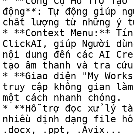
* **Công Cụ Hỗ Trợ Tạo 
động**: Tự động giúp ng
chất lượng từ những ý t
* **Context Menu:** Tín
ClickAI, giúp Người dùn
nội dung đến các AI Cre
tạo âm thanh và tra cứu
* **Giao diện "My Works
truy cập không gian làm
một cách nhanh chóng.

* **Hỗ trợ đọc xử lý tà
nhiều định dạng file hỗ
.docx, .ppt, .Avix...
