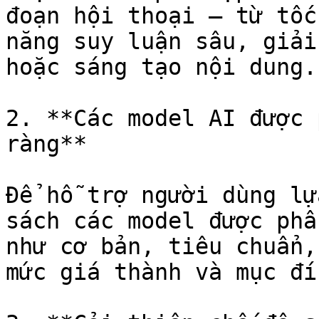
đoạn hội thoại — từ tốc
năng suy luận sâu, giải
hoặc sáng tạo nội dung.

2. **Các model AI được 
ràng**

Để hỗ trợ người dùng lự
sách các model được phâ
như cơ bản, tiêu chuẩn,
mức giá thành và mục đí