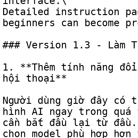
interface.\

Detailed instruction pa
beginners can become pro
### Version 1.3 - Làm T
1. **Thêm tính năng đổi
hội thoại**

Người dùng giờ đây có t
hình AI ngay trong quá 
cần bắt đầu lại từ đầu.
chọn model phù hợp hơn 