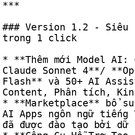
***

### Version 1.2 - Siêu 
trong 1 click

* **Thêm mới Model AI: 
Claude Sonnet 4**/ **Op
Flash** và 50+ AI Assis
Content, Phân tích, Kin
* **Marketplace** bổ su
AI Apps ngôn ngữ tiếng 
đã được đào tạo bởi dữ 