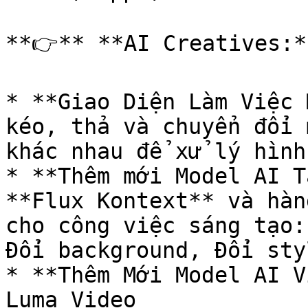
**👉** **AI Creatives:**
* **Giao Diện Làm Việc 
kéo, thả và chuyển đổi 
khác nhau để xử lý hình
* **Thêm mới Model AI T
**Flux Kontext** và hàn
cho công việc sáng tạo:
Đổi background, Đổi sty
* **Thêm Mới Model AI V
Luma Video
