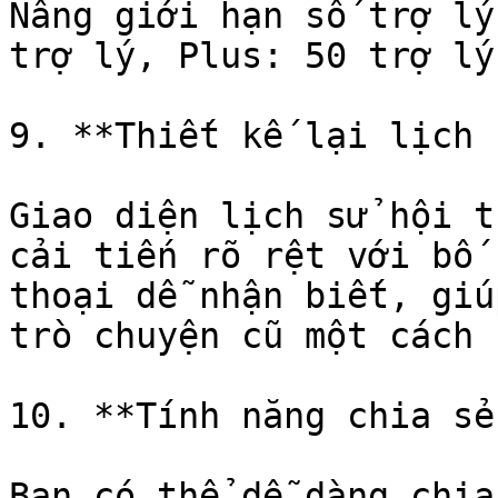
Nâng giới hạn số trợ lý
trợ lý, Plus: 50 trợ lý
9. **Thiết kế lại lịch 
Giao diện lịch sử hội t
cải tiến rõ rệt với bố 
thoại dễ nhận biết, giú
trò chuyện cũ một cách 
10. **Tính năng chia sẻ
Bạn có thể dễ dàng chia