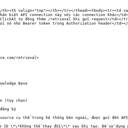
/th><th valign="top"></th></tr></thead><tbody><tr><td va
hân biệt API connection này với các connection khác</td>
ClickAI tự động thêm /retrieval khi gửi request</td></tr
ửi nó như Bearer token trong Authorization header</td></
ce.com/retrieval>

owledge Base

n (tùy chọn)

đăng ký

source cụ thể trong hệ thống bên ngoài, được gửi đến API
e ID \*\*không thể thay đổi\*\* sau khi tạo. Để sử dụng 