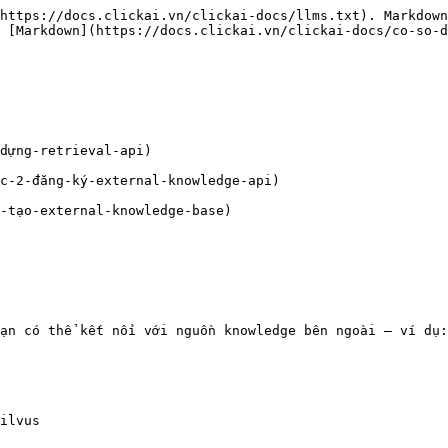
https://docs.clickai.vn/clickai-docs/llms.txt). Markdown
 [Markdown](https://docs.clickai.vn/clickai-docs/co-so-d
dựng-retrieval-api)

c-2-đăng-ký-external-knowledge-api)

-tạo-external-knowledge-base)

ạn có thể kết nối với nguồn knowledge bên ngoài — ví dụ:

ilvus
