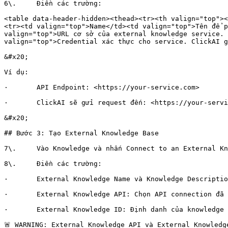
6\.     Điền các trường:

<table data-header-hidden><thead><tr><th valign="top"><
<tr><td valign="top">Name</td><td valign="top">Tên để p
valign="top">URL cơ sở của external knowledge service. 
valign="top">Credential xác thực cho service. ClickAI g
&#x20;

Ví dụ:

·       API Endpoint: <https://your-service.com>

·       ClickAI sẽ gửi request đến: <https://your-servi
&#x20;

## Bước 3: Tạo External Knowledge Base

7\.     Vào Knowledge và nhấn Connect to an External Kn
8\.     Điền các trường:

·       External Knowledge Name và Knowledge Descriptio
·       External Knowledge API: Chọn API connection đã 
·       External Knowledge ID: Định danh của knowledge 
🚨 WARNING: External Knowledge API và External Knowledg