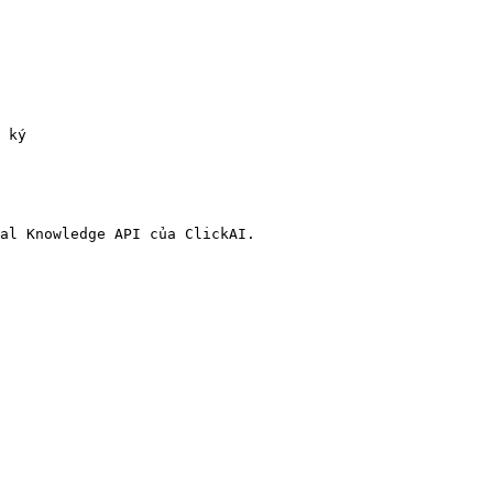
 ký

al Knowledge API của ClickAI.
