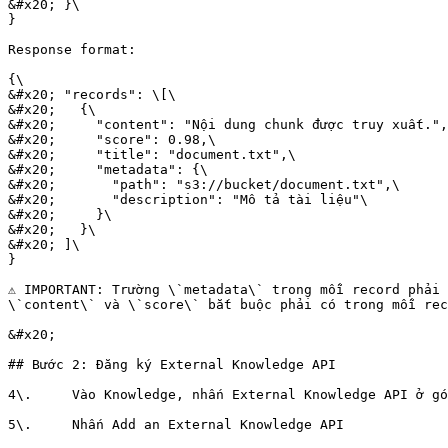
&#x20; }\

}

Response format:

{\

&#x20; "records": \[\

&#x20;   {\

&#x20;     "content": "Nội dung chunk được truy xuất.",
&#x20;     "score": 0.98,\

&#x20;     "title": "document.txt",\

&#x20;     "metadata": {\

&#x20;       "path": "s3://bucket/document.txt",\

&#x20;       "description": "Mô tả tài liệu"\

&#x20;     }\

&#x20;   }\

&#x20; ]\

}

⚠️ IMPORTANT: Trường \`metadata\` trong mỗi record phải
\`content\` và \`score\` bắt buộc phải có trong mỗi rec
&#x20;

## Bước 2: Đăng ký External Knowledge API

4\.     Vào Knowledge, nhấn External Knowledge API ở gó
5\.     Nhấn Add an External Knowledge API
