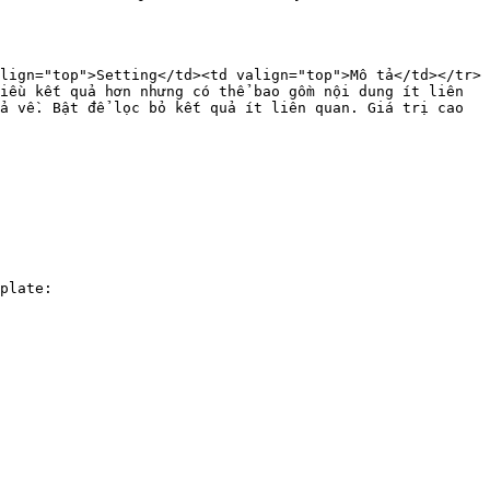
lign="top">Setting</td><td valign="top">Mô tả</td></tr>
iều kết quả hơn nhưng có thể bao gồm nội dung ít liên 
ả về. Bật để lọc bỏ kết quả ít liên quan. Giá trị cao 
plate:
