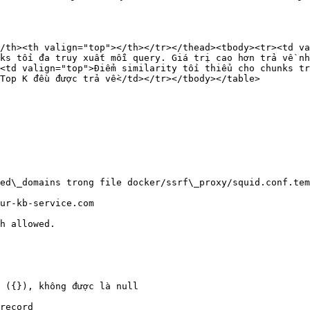
/th><th valign="top"></th></tr></thead><tbody><tr><td va
ks tối đa truy xuất mỗi query. Giá trị cao hơn trả về nh
<td valign="top">Điểm similarity tối thiểu cho chunks tr
Top K đều được trả về</td></tr></tbody></table>

ed\_domains trong file docker/ssrf\_proxy/squid.conf.tem
ur-kb-service.com

h allowed.

 ({}), không được là null

record
