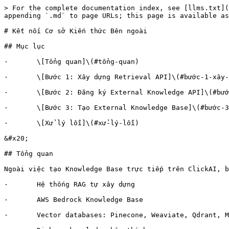
> For the complete documentation index, see [llms.txt](
appending `.md` to page URLs; this page is available as
# Kết nối Cơ sở Kiến thức Bên ngoài

## Mục lục

·       \[Tổng quan]\(#tổng-quan)

·       \[Bước 1: Xây dựng Retrieval API]\(#bước-1-xây-
·       \[Bước 2: Đăng ký External Knowledge API]\(#bướ
·       \[Bước 3: Tạo External Knowledge Base]\(#bước-3
·       \[Xử lý lỗi]\(#xử-lý-lỗi)

&#x20;

## Tổng quan

Ngoài việc tạo Knowledge Base trực tiếp trên ClickAI, b
·       Hệ thống RAG tự xây dựng

·       AWS Bedrock Knowledge Base

·       Vector databases: Pinecone, Weaviate, Qdrant, M