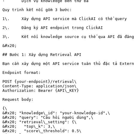
·       Dịch vụ knowledge bên thứ ba

Quy trình kết nối gồm 3 bước:

1\.     Xây dựng API service mà ClickAI có thể query

2\.     Đăng ký API endpoint trong ClickAI

3\.     Kết nối knowledge source cụ thể qua API đã đăng
&#x20;

## Bước 1: Xây dựng Retrieval API

Bạn cần xây dựng một API service tuân thủ đặc tả Extern
Endpoint format:

POST {your-endpoint}/retrieval\

Content-Type: application/json\

Authorization: Bearer {API\_KEY}

Request body:

{\

&#x20; "knowledge\_id": "your-knowledge-id",\

&#x20; "query": "Câu hỏi người dùng",\

&#x20; "retrieval\_setting": {\

&#x20;   "top\_k": 3,\

&#x20;   "score\_threshold": 0.5\
