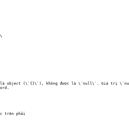
\

 là object (\`{}\`), không được là \`null\`. Giá trị \`nu
ord.

c trên phải
