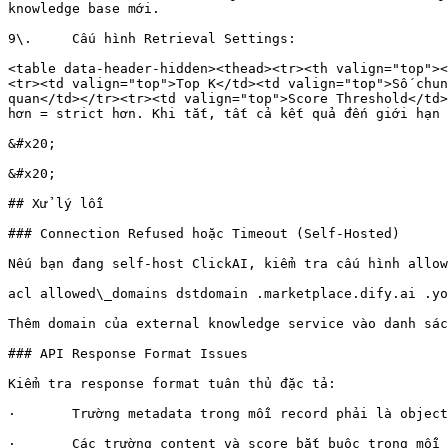
knowledge base mới.

9\.     Cấu hình Retrieval Settings:

<table data-header-hidden><thead><tr><th valign="top"><
<tr><td valign="top">Top K</td><td valign="top">Số chun
quan</td></tr><tr><td valign="top">Score Threshold</td>
hơn = strict hơn. Khi tắt, tất cả kết quả đến giới hạn 
&#x20;

&#x20;

## Xử lý lỗi

### Connection Refused hoặc Timeout (Self-Hosted)

Nếu bạn đang self-host ClickAI, kiểm tra cấu hình allow
acl allowed\_domains dstdomain .marketplace.dify.ai .yo
Thêm domain của external knowledge service vào danh sác
### API Response Format Issues

Kiểm tra response format tuân thủ đặc tả:

·       Trường metadata trong mỗi record phải là object
·       Các trường content và score bắt buộc trong mỗi 