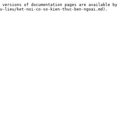
 versions of documentation pages are available by 
u-lieu/ket-noi-co-so-kien-thuc-ben-ngoai.md).
