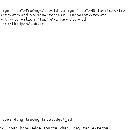
lign="top">Trường</td><td valign="top">Mô tả</td></tr>
</tr><tr><td valign="top">API Endpoint</td><td 
><tr><td valign="top">API Key</td><td 
tr></tbody></table>

 dưới dạng trường knowledge\_id

API hoặc knowledge source khác, hãy tạo external 