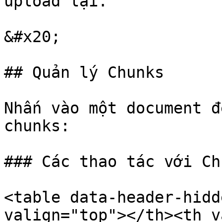
upload lại.

&#x20;

## Quản lý Chunks

Nhấn vào một document đ
chunks:

### Các thao tác với Chu
<table data-header-hidd
valign="top"></th><th v