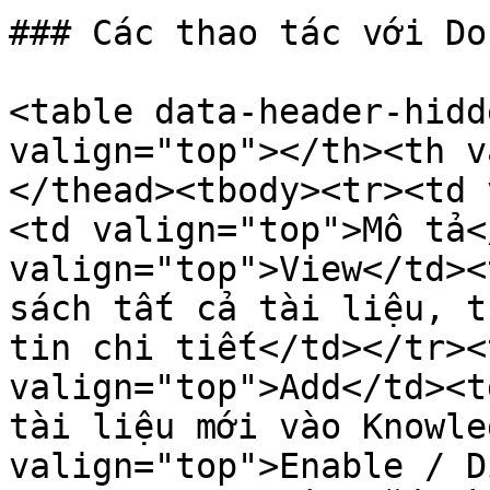
### Các thao tác với Do
<table data-header-hidd
valign="top"></th><th v
</thead><tbody><tr><td 
<td valign="top">Mô tả<
valign="top">View</td><
sách tất cả tài liệu, t
tin chi tiết</td></tr><
valign="top">Add</td><t
tài liệu mới vào Knowle
valign="top">Enable / D