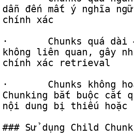
dẫn đến mất ý nghĩa ngữ
chính xác

·       Chunks quá dài 
không liên quan, gây nh
chính xác retrieval

·       Chunks không ho
Chunking bắt buộc cắt q
nội dung bị thiếu hoặc 
### Sử dụng Child Chunk