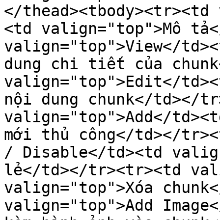
</thead><tbody><tr><td 
<td valign="top">Mô tả<
valign="top">View</td><
dung chi tiết của chunk
valign="top">Edit</td><
nội dung chunk</td></tr
valign="top">Add</td><t
mới thủ công</td></tr><
/ Disable</td><td valig
lẻ</td></tr><tr><td val
valign="top">Xóa chunk<
valign="top">Add Image<