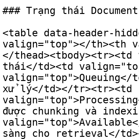
### Trạng thái Document

<table data-header-hidd
valign="top"></th><th v
</thead><tbody><tr><td 
thái</td><td valign="to
valign="top">Queuing</t
xử lý</td></tr><tr><td 
valign="top">Processing
được chunking và indexi
valign="top">Available<
sàng cho retrieval</td>