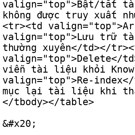
valign="top">Bật/tắt tà
không được truy xuất nh
<tr><td valign="top">Ar
valign="top">Lưu trữ tà
thường xuyên</td></tr><
valign="top">Delete</td
viễn tài liệu khỏi Know
valign="top">Re-index</
mục lại tài liệu khi th
</tbody></table>

&#x20;
