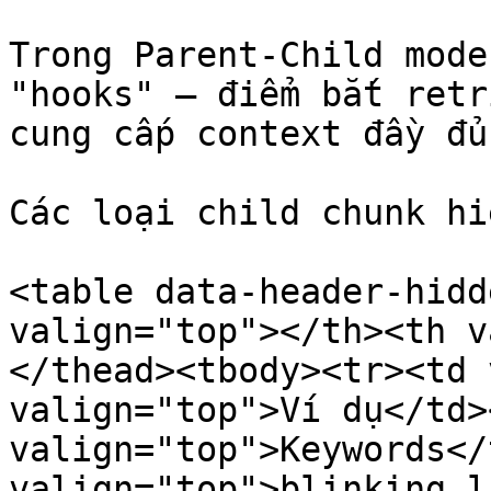
Trong Parent-Child mode
"hooks" — điểm bắt retr
cung cấp context đầy đủ
Các loại child chunk hi
<table data-header-hidd
valign="top"></th><th v
</thead><tbody><tr><td 
valign="top">Ví dụ</td>
valign="top">Keywords</
valign="top">blinking l