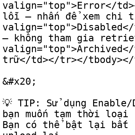
valign="top">Error</td>
lỗi — nhấn để xem chi t
valign="top">Disabled</
— không tham gia retrie
valign="top">Archived</
trữ</td></tr></tbody></
&#x20;

💡 TIP: Sử dụng Enable/
bạn muốn tạm thời loại 
Bạn có thể bật lại bất 