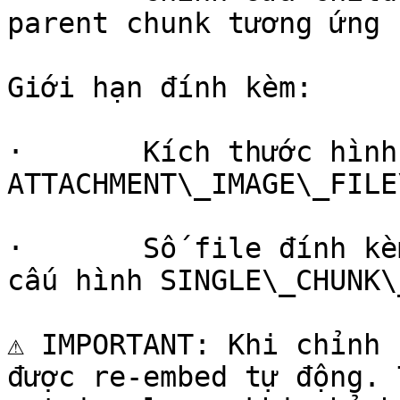
parent chunk tương ứng

Giới hạn đính kèm:

·       Kích thước hình
ATTACHMENT\_IMAGE\_FILE
·       Số file đính kè
cấu hình SINGLE\_CHUNK\
⚠️ IMPORTANT: Khi chỉnh 
được re-embed tự động. 