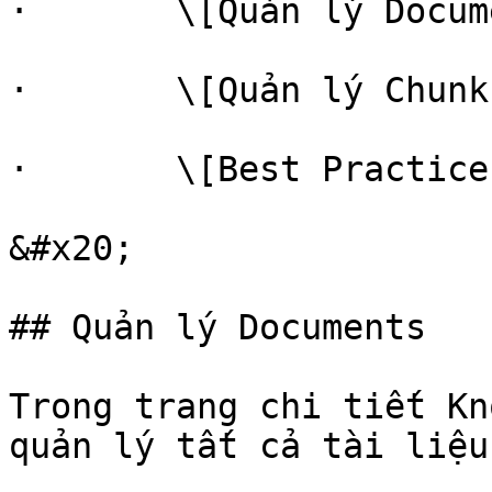
·       \[Quản lý Docum
·       \[Quản lý Chunk
·       \[Best Practice
&#x20;

## Quản lý Documents

Trong trang chi tiết Kn
quản lý tất cả tài liệu