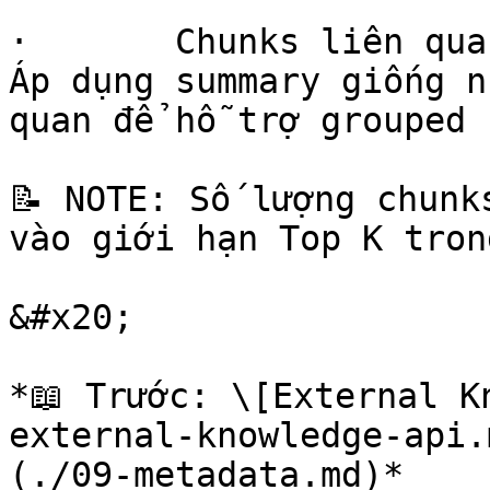
·       Chunks liên qua
Áp dụng summary giống n
quan để hỗ trợ grouped 
📝 NOTE: Số lượng chunk
vào giới hạn Top K tron
&#x20;

*📖 Trước: \[External K
external-knowledge-api.