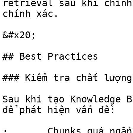
retrieval sau khi chỉnh
chính xác.

&#x20;

## Best Practices

### Kiểm tra chất lượng
Sau khi tạo Knowledge B
để phát hiện vấn đề:

·       Chunks quá ngắn