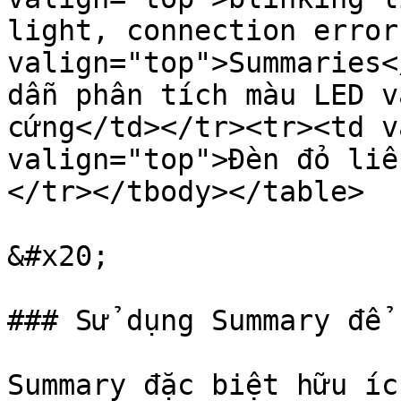
light, connection error
valign="top">Summaries<
dẫn phân tích màu LED v
cứng</td></tr><tr><td v
valign="top">Đèn đỏ liê
</tr></tbody></table>

&#x20;

### Sử dụng Summary để 
Summary đặc biệt hữu íc