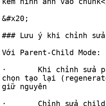
kèm hình ảnh vào chunk<
&#x20;

### Lưu ý khi chỉnh sửa
Với Parent-Child Mode:

·       Khi chỉnh sửa p
chọn tạo lại (regenerat
giữ nguyên

·       Chỉnh sửa child