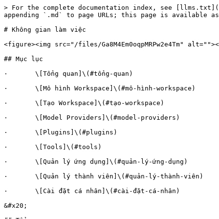
> For the complete documentation index, see [llms.txt](https://docs.clickai.vn/clickai-docs/llms.txt). Markdown versions of documentation pages are available by appending `.md` to page URLs; this page is available as [Markdown](https://docs.clickai.vn/clickai-docs/nha-phat-trien/khong-gian-lam-viec.md).

# Không gian làm việc

<figure><img src="/files/Ga8M4Em0oqpMRPw2e4Tm" alt=""><figcaption></figcaption></figure>

## Mục lục

·       \[Tổng quan]\(#tổng-quan)

·       \[Mô hình Workspace]\(#mô-hình-workspace)

·       \[Tạo Workspace]\(#tạo-workspace)

·       \[Model Providers]\(#model-providers)

·       \[Plugins]\(#plugins)

·       \[Tools]\(#tools)

·       \[Quản lý ứng dụng]\(#quản-lý-ứng-dụng)

·       \[Quản lý thành viên]\(#quản-lý-thành-viên)

·       \[Cài đặt cá nhân]\(#cài-đặt-cá-nhân)

&#x20;

## Tổng quan

Workspace là trung tâm điều khiển cho mọi hoạt động trên ClickAI. Tất cả tài nguyên — ứng dụng, knowledge base, model configs, team members — đều được tổ chức trong workspace.

<figure><img src="/files/bpJqwKQk3SP8rxI0xJJM" alt=""><figcaption></figcaption></figure>

## Mô hình Workspace

🏢 Tổ chức của bạn\
└── 📁 Workspace\
&#x20;   ├── 🤖 Apps (chatbots, workflows, agents)\
&#x20;   ├── 📊 Knowledge Bases (documents, embeddings)\
&#x20;   ├── 👥 Team Members (roles & permissions)\
&#x20;   ├── 🧠 Model Providers (API keys, configurations)\
&#x20;   ├── 🔧 Tools & Plugins (integrations, custom code)\
&#x20;   └── 💳 Billing (subscription, limits, usage)

### Cách các tài nguyên kết nối

<table data-header-hidden><thead><tr><th valign="top"></th><th valign="top"></th></tr></thead><tbody><tr><td valign="top">Vai trò</td><td valign="top">Quyền hạn</td></tr><tr><td valign="top">Owner</td><td valign="top">Quản lý billing, model providers, workspace settings</td></tr><tr><td valign="top">Admin</td><td valign="top">Quản lý team members, cấu hình models/plugins</td></tr><tr><td valign="top">Editor</td><td valign="top">Xây dựng ứng dụng, quản lý knowledge bases</td></tr><tr><td valign="top">Member</td><td valign="top">Sử dụng ứng dụng đã publish</td></tr></tbody></table>

&#x20;&#x20;

## Tạo Workspace

1\.     Đăng nhập vào ClickAI tại <https://app.clickai.vn>

2\.     Click vào workspace selector ở header

3\.     Chọn "+ Create Workspace"

4\.     Đặt tên workspace và mô tả

5\.     Mời thành viên team (tùy chọn)

📝 NOTE: Mỗi tài khoản có thể tạo hoặc tham gia nhiều workspace. Dữ liệu giữa các workspace hoàn toàn độc lập.

&#x20;

## Model Providers

Cấu hình các nhà cung cấp AI model — nền tảng powering mọi ứng dụng.

### Các provider được hỗ trợ

<table data-header-hidden><thead><tr><th valign="top"></th><th valign="top"></th><th valign="top"></th></tr></thead><tbody><tr><td valign="top">Provider</td><td valign="top">Models tiêu biểu</td><td valign="top">Loại</td></tr><tr><td valign="top">OpenAI</td><td valign="top">GPT-4o, GPT-4o-mini, o1, o3</td><td valign="top">LLM, Embedding</td></tr><tr><td valign="top">Anthropic</td><td valign="top">Claude 4 Opus, Sonnet, Haiku</td><td valign="top">LLM</td></tr><tr><td valign="top">Google</td><td valign="top">Gemini 2.5 Pro, Flash</td><td valign="top">LLM</td></tr><tr><td valign="top">Azure OpenAI</td><td valign="top">Tất cả GPT models</td><td valign="top">LLM, Embedding</td></tr><tr><td valign="top">DeepSeek</td><td valign="top">DeepSeek-V3, R1</td><td valign="top">LLM</td></tr><tr><td valign="top">Groq</td><td valig