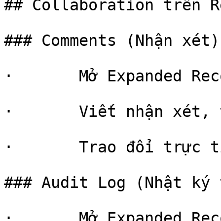
## Collaboration trên R
### Comments (Nhận xét)

·       Mở Expanded Rec
·       Viết nhận xét, 
·       Trao đổi trực t
### Audit Log (Nhật ký 
·       Mở Expanded Rec