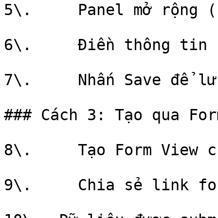
5\.     Panel mở rộng (
6\.     Điền thông tin 
7\.     Nhấn Save để lưu
### Cách 3: Tạo qua For
8\.     Tạo Form View c
9\.     Chia sẻ link fo