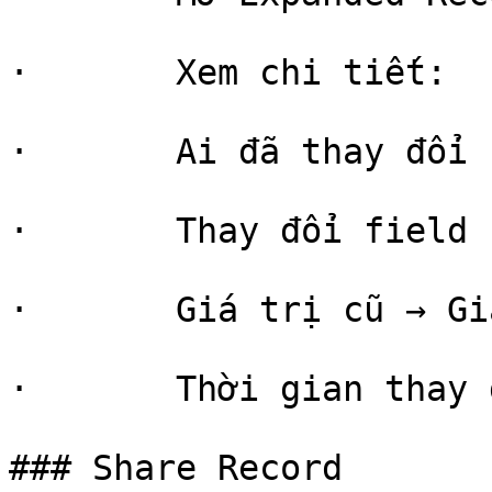
·       Xem chi tiết:

·       Ai đã thay đổi 
·       Thay đổi field n
·       Giá trị cũ → Gi
·       Thời gian thay đ
### Share Record
