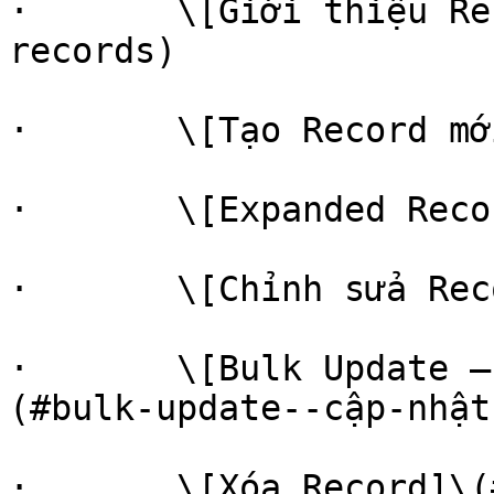
·       \[Giới thiệu Re
records)

·       \[Tạo Record mớ
·       \[Expanded Reco
·       \[Chỉnh sửa Rec
·       \[Bulk Update —
(#bulk-update--cập-nhật
·       \[Xóa Record]\(