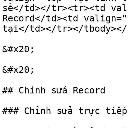
sẻ</td></tr><tr><td val
Record</td><td valign="
tại</td></tr></tbody></
&#x20;

&#x20;

## Chỉnh sửa Record

### Chỉnh sửa trực tiếp