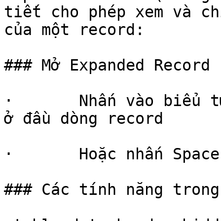
tiết cho phép xem và ch
của một record:

### Mở Expanded Record

·       Nhấn vào biểu t
ở đầu dòng record

·       Hoặc nhấn Space
### Các tính năng trong