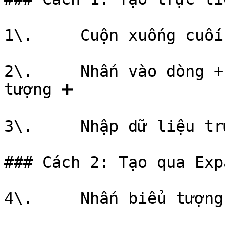
1\.     Cuộn xuống cuối
2\.     Nhấn vào dòng +
tượng ➕

3\.     Nhập dữ liệu tr
### Cách 2: Tạo qua Exp
4\.     Nhấn biểu tượng