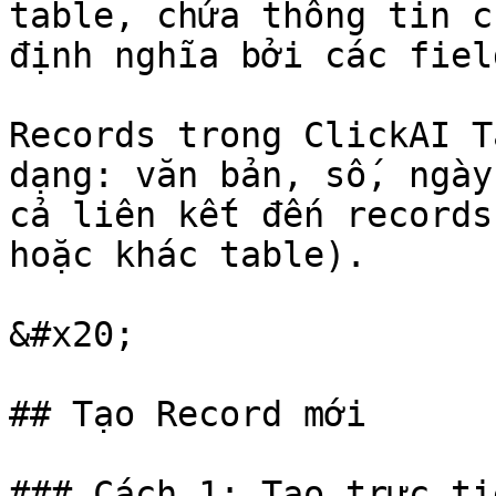
table, chứa thông tin c
định nghĩa bởi các field
Records trong ClickAI T
dạng: văn bản, số, ngày
cả liên kết đến records
hoặc khác table).

&#x20;

## Tạo Record mới

### Cách 1: Tạo trực ti