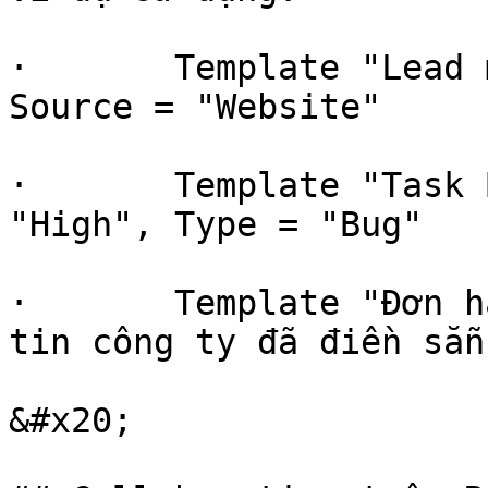
·       Template "Lead 
Source = "Website"

·       Template "Task 
"High", Type = "Bug"

·       Template "Đơn h
tin công ty đã điền sẵn

&#x20;
