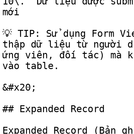
10\.  Dữ liệu được subm
mới

💡 TIP: Sử dụng Form Vi
thập dữ liệu từ người d
ứng viên, đối tác) mà k
vào table.

&#x20;

## Expanded Record

Expanded Record (Bản gh