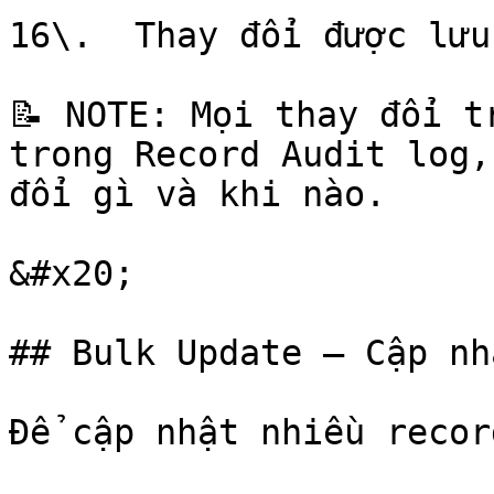
16\.  Thay đổi được lưu
📝 NOTE: Mọi thay đổi t
trong Record Audit log,
đổi gì và khi nào.

&#x20;

## Bulk Update — Cập nh
Để cập nhật nhiều recor