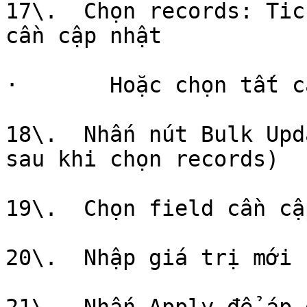
17\.  Chọn records: Tic
cần cập nhật

·       Hoặc chọn tất c
18\.  Nhấn nút Bulk Upd
sau khi chọn records)

19\.  Chọn field cần cậ
20\.  Nhập giá trị mới
