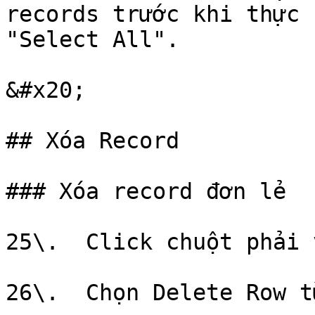
records trước khi thực 
"Select All".

&#x20;

## Xóa Record

### Xóa record đơn lẻ

25\.  Click chuột phải 
26\.  Chọn Delete Row t