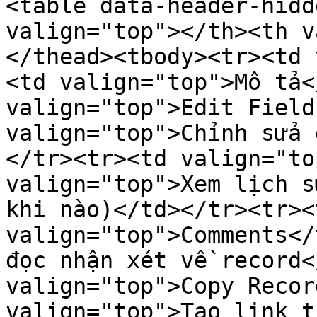
<table data-header-hidd
valign="top"></th><th v
</thead><tbody><tr><td 
<td valign="top">Mô tả<
valign="top">Edit Field
valign="top">Chỉnh sửa 
</tr><tr><td valign="to
valign="top">Xem lịch s
khi nào)</td></tr><tr><t
valign="top">Comments</
đọc nhận xét về record<
valign="top">Copy Recor
valign="top">Tạo link t