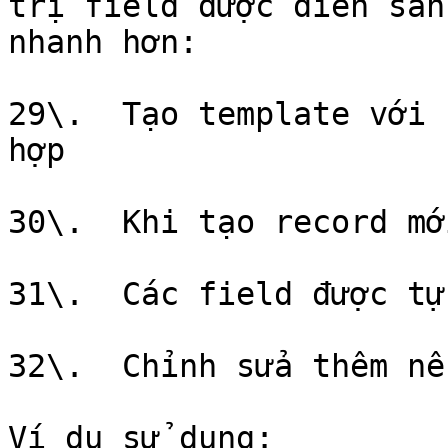
trị field được điền sẵn
nhanh hơn:

29\.  Tạo template với 
hợp

30\.  Khi tạo record mớ
31\.  Các field được tự
32\.  Chỉnh sửa thêm nế
Ví dụ sử dụng:
