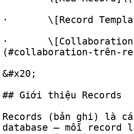
·       \[Record Templa
·       \[Collaboration
(#collaboration-trên-re
&#x20;

## Giới thiệu Records

Records (bản ghi) là cá
database — mỗi record l