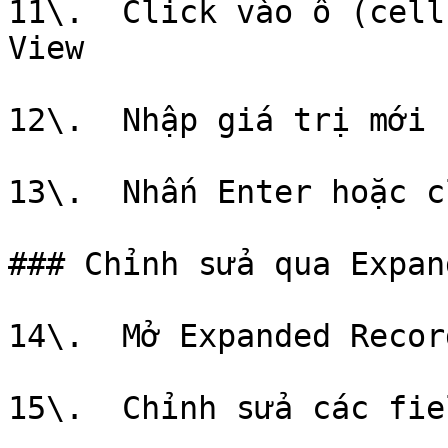
11\.  Click vào ô (cell
View

12\.  Nhập giá trị mới

13\.  Nhấn Enter hoặc c
### Chỉnh sửa qua Expan
14\.  Mở Expanded Record
15\.  Chỉnh sửa các fie