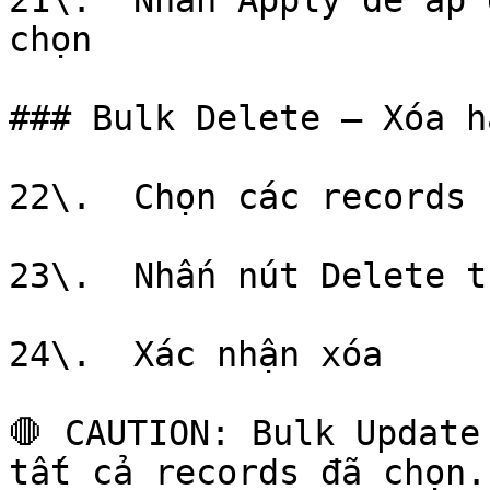
21\.  Nhấn Apply để áp 
chọn

### Bulk Delete — Xóa h
22\.  Chọn các records 
23\.  Nhấn nút Delete t
24\.  Xác nhận xóa

🛑 CAUTION: Bulk Update
tất cả records đã chọn.