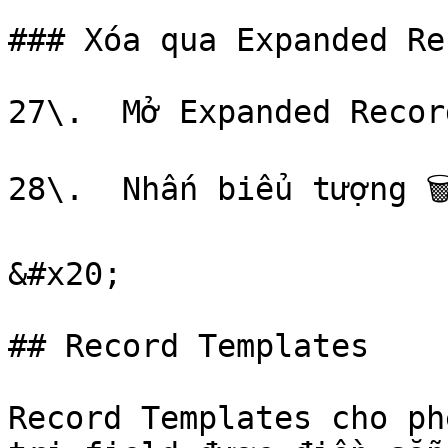
### Xóa qua Expanded Rec
27\.  Mở Expanded Record
28\.  Nhấn biểu tượng 🗑
&#x20;

## Record Templates

Record Templates cho ph