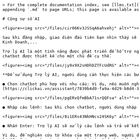
> For the complete documentation index, see [llms.txt](
appending `.md` to page URLs; this page is available as
# Cộng sự số AI

<figure><img src="/files/cir06Kv3JSSqA6ahvehj" alt=""><
Sau khi đăng nhập, giao diện đầu tiên bạn nhìn thấy sẽ 
Kinh Doanh,...

Trợ lý AI là một tính năng được phát triển để hỗ trợ ng
chatbot được thiết kế cho một chủ đề cụ thể.

<figure><img src="/files/jy9x9X2sHDhDZTFcUdRG" alt=""><
**Để sử dụng Trợ lý AI, người dùng cần thực hiện các bư
● Chọn chatbot phù hợp với nhu cầu: Ví dụ, nếu muốn ngh
(https://clickai.vn/assistant/7839b4d0-fa9a-4d29-b8d4-3
<figure><img src="/files/pgERvQfmBbA71srQQFsa" alt=""><
● Nhập câu lệnh: Sau khi chọn chatbot, người dùng nhập 
<figure><img src="/files/8i1ERs43NkHNcs24SK6y" alt=""><
● Nhấn Enter: Trợ lý AI sẽ xử lý câu lệnh và trả về kết
Ví dụ, để nghiên cứu từ khóa của một trang web, người d