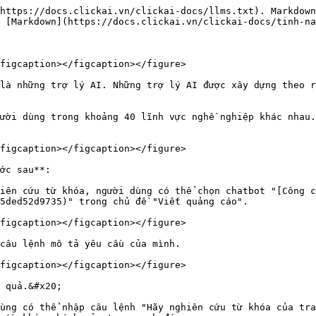
https://docs.clickai.vn/clickai-docs/llms.txt). Markdown
 [Markdown](https://docs.clickai.vn/clickai-docs/tinh-na
figcaption></figcaption></figure>

là những trợ lý AI. Những trợ lý AI được xây dựng theo r
ười dùng trong khoảng 40 lĩnh vực nghề nghiệp khác nhau.
figcaption></figcaption></figure>

ớc sau**:

iên cứu từ khóa, người dùng có thể chọn chatbot "[Công c
5ded52d9735)" trong chủ đề "Viết quảng cáo".

figcaption></figcaption></figure>

câu lệnh mô tả yêu cầu của mình.

figcaption></figcaption></figure>

 quả.&#x20;

ùng có thể nhập câu lệnh "Hãy nghiên cứu từ khóa của tra