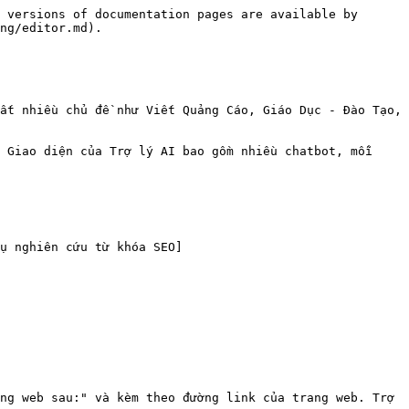
 versions of documentation pages are available by 
ng/editor.md).

ất nhiều chủ đề như Viết Quảng Cáo, Giáo Dục - Đào Tạo, 
 Giao diện của Trợ lý AI bao gồm nhiều chatbot, mỗi 
ụ nghiên cứu từ khóa SEO]
ng web sau:" và kèm theo đường link của trang web. Trợ 