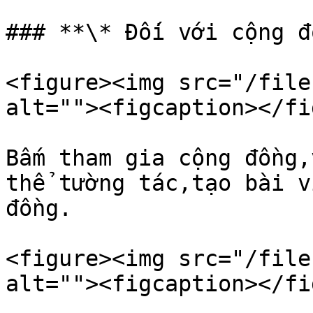
### **\* Đối với cộng đ
<figure><img src="/file
alt=""><figcaption></fi
Bấm tham gia cộng đồng,
thể tường tác,tạo bài v
đồng.

<figure><img src="/file
alt=""><figcaption></fi