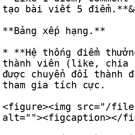
tạo bài viết 5 điểm.**&
**Bảng xếp hạng.**

* **Hệ thống điểm thưởn
thành viên (like, chia 
được chuyển đổi thành đ
tham gia tích cực.

<figure><img src="/file
alt=""><figcaption></fi